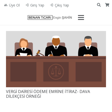
Üye Ol
Giriş Yap
Çıkış Yap
people
login
login
VERGİ DAİRESİ ÖDEME EMRİNE İTİRAZ- DAVA
DİLEKÇESİ ÖRNEĞİ