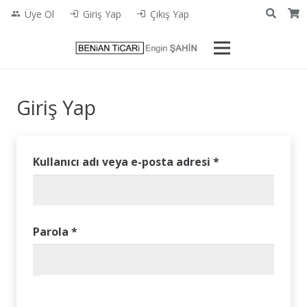
Üye Ol
Giriş Yap
Çıkış Yap
people
login
login
Giriş Yap
Gerekli
Kullanıcı adı veya e-posta adresi
*
Gerekli
Parola
*