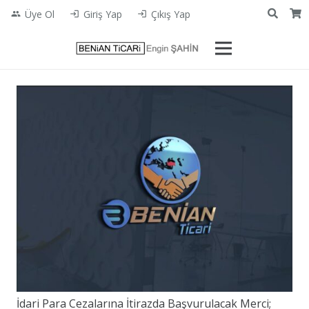
Üye Ol
Giriş Yap
Çıkış Yap
people
login
login
İdari Para Cezalarına İtirazda Başvurulacak Merci;