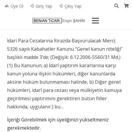
Üye Ol
Giriş Yap
Çıkış Yap
people
login
login
İdari Para Cezalarına İtirazda Başvurulacak Merci;
5326 sayılı Kabahatler Kanunu “Genel kanun niteliği”
başlıklı madde 3’de; (Değişik: 6.12.2006-5560/31 Md.)
(1) Bu Kanunun; a) İdarî yaptırım kararlarına karşı
kanun yoluna ilişkin hükümleri, diğer kanunlarda
aksine hüküm bulunmaması halinde, b) Diğer genel
hükümleri, idarî para cezası veya mülkiyetin kamuya
geçirilmesi yaptırımını gerektiren bütün fiiller
hakkında, uygulanır.) bu…
İçeriği Görebilmek için üyeliğinizi yükseltmeniz
gerekmektedir.