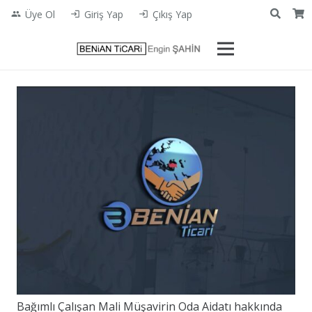
Üye Ol
Giriş Yap
Çıkış Yap
people
login
login
Bağımlı Çalışan Mali Müşavirin Oda Aidatı hakkında