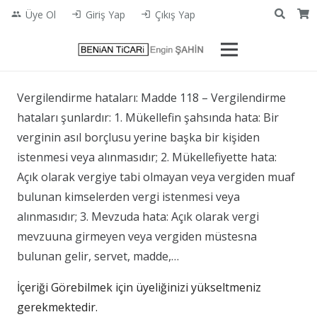
Üye Ol
Giriş Yap
Çıkış Yap
people
login
login
Vergilendirme hataları: Madde 118 – Vergilendirme
hataları şunlardır: 1. Mükellefin şahsında hata: Bir
verginin asıl borçlusu yerine başka bir kişiden
istenmesi veya alınmasıdır; 2. Mükellefiyette hata:
Açık olarak vergiye tabi olmayan veya vergiden muaf
bulunan kimselerden vergi istenmesi veya
alınmasıdır; 3. Mevzuda hata: Açık olarak vergi
mevzuuna girmeyen veya vergiden müstesna
bulunan gelir, servet, madde,…
İçeriği Görebilmek için üyeliğinizi yükseltmeniz
gerekmektedir.