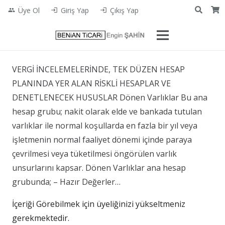
Üye Ol
Giriş Yap
Çıkış Yap
people
login
login
VERGİ İNCELEMELERİNDE, TEK DÜZEN HESAP
PLANINDA YER ALAN RİSKLİ HESAPLAR VE
DENETLENECEK HUSUSLAR Dönen Varlıklar Bu ana
hesap grubu; nakit olarak elde ve bankada tutulan
varlıklar ile normal koşullarda en fazla bir yıl veya
işletmenin normal faaliyet dönemi içinde paraya
çevrilmesi veya tüketilmesi öngörülen varlık
unsurlarını kapsar. Dönen Varlıklar ana hesap
grubunda; – Hazır Değerler…
İçeriği Görebilmek için üyeliğinizi yükseltmeniz
gerekmektedir.