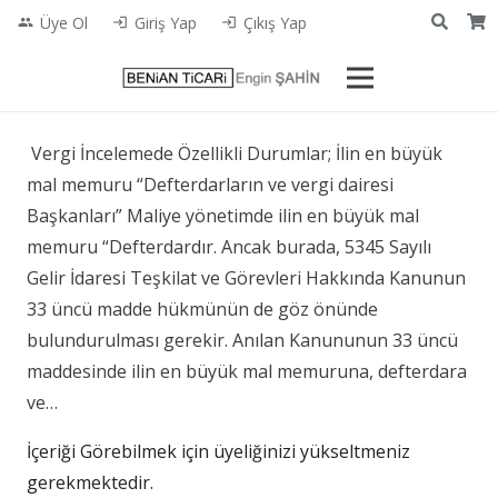
Üye Ol
Giriş Yap
Çıkış Yap
people
login
login
​ Vergi İncelemede Özellikli Durumlar; İlin en büyük
mal memuru “Defterdarların ve vergi dairesi
Başkanları” Maliye yönetimde ilin en büyük mal
memuru “Defterdardır. Ancak burada, 5345 Sayılı
Gelir İdaresi Teşkilat ve Görevleri Hakkında Kanunun
33 üncü madde hükmünün de göz önünde
bulundurulması gerekir. Anılan Kanununun 33 üncü
maddesinde ilin en büyük mal memuruna, defterdara
ve…
İçeriği Görebilmek için üyeliğinizi yükseltmeniz
gerekmektedir.