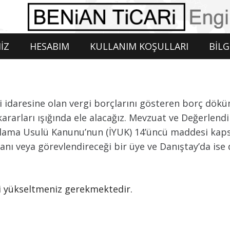
İZ
HESABIM
KULLANIM KOŞULLARI
BİLG
 idaresine olan vergi borçlarını gösteren borç döküm
rarları ışığında ele alacağız. Mevzuat ve Değerlend
argılama Usulü Kanunu’nun (İYUK) 14’üncü maddesi kap
veya görevlendireceği bir üye ve Danıştay’da ise 
izi yükseltmeniz gerekmektedir.