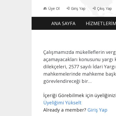
Üye Ol
Giriş Yap
Çıkış Yap
people
login
login
ANA SAYFA
HİZMETLERİM
Çalışmamızda mükelleflerin vergi
açamayacakları konusunu yargı ka
dilekçeleri, 2577 sayılı İdari Y
mahkemelerinde mahkeme başkanı 
görevlendireceği bir…
İçeriği Görebilmek için üyeliğin
Üyeliğimi Yükselt
Already a member?
Giriş Yap