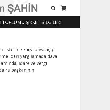
İ TOPLUMU ŞİRKET BİLGİLERİ
 listesine karşı dava açıp
irme İdari yargılamada dava
samında; idare ve vergi
daire başkanının