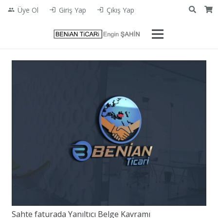
Üye Ol
Giriş Yap
Çıkış Yap
people
login
login
Sahte faturada Yanıltıcı Belge Kavramı