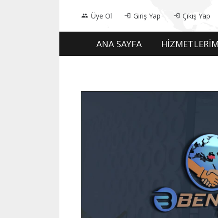
Üye Ol
Giriş Yap
Çıkış Yap
people
login
login
ANA SAYFA
HİZMETLERİM