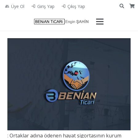
Üye Ol
Giriş Yap
Çıkış Yap
people
login
login
: Ortaklar adına ödenen hayat sigortasının kurum