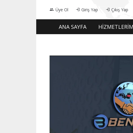
Üye Ol
Giriş Yap
Çıkış Yap
people
login
login
ANA SAYFA
HİZMETLERİM