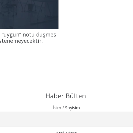
nin “uygun” notu düşmesi
istenemeyecektir.
Haber Bülteni
İsim / Soyisim