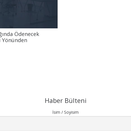
lığında Ödenecek
si Yönünden
Haber Bülteni
İsim / Soyisim