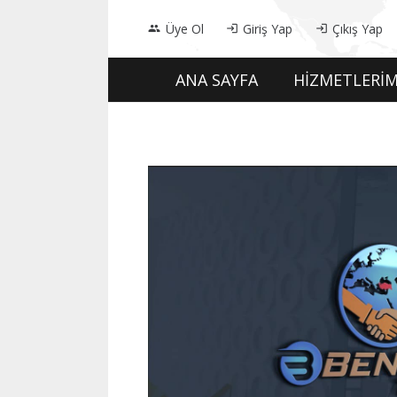
Üye Ol
Giriş Yap
Çıkış Yap
people
login
login
ANA SAYFA
HİZMETLERİM