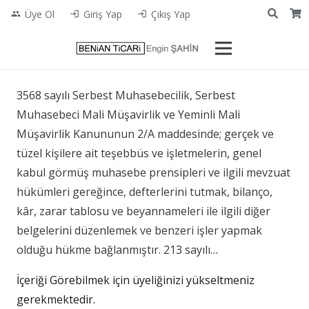
Üye Ol
Giriş Yap
Çıkış Yap
people
login
login
3568 sayılı Serbest Muhasebecilik, Serbest
Muhasebeci Mali Müşavirlik ve Yeminli Mali
Müşavirlik Kanununun 2/A maddesinde; gerçek ve
tüzel kişilere ait teşebbüs ve işletmelerin, genel
kabul görmüş muhasebe prensipleri ve ilgili mevzuat
hükümleri gereğince, defterlerini tutmak, bilanço,
kâr, zarar tablosu ve beyannameleri ile ilgili diğer
belgelerini düzenlemek ve benzeri işler yapmak
olduğu hükme bağlanmıştır. 213 sayılı…
İçeriği Görebilmek için üyeliğinizi yükseltmeniz
gerekmektedir.