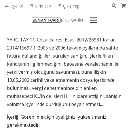
Üye Ol
Giriş Yap
Çıkış Yap
people
login
login
YARGITAY 11. Ceza Dairesi Esas: 2012/26981 Karar:
2014/15697 1. 2005 ve 2006 takvim oyıllarında sahte
fatura kullandığı ileri sürülen sanığın, işlerle fiilen
kendisinin ilgilenmediğini, babasına vekaletname ile
yetki vermiş olduğunu savunması, buna ilişkin
13.05.2002 tarihli vekaletnamenin dosya içerisinde
bulunması, vergi denetmenince dinlenilen
muhasebeci K…’in de işleri H…’ın idare ettiğini, sanığın
yalnızca işyerinde durduğunu beyan etmesi,…
İçeriği Görebilmek için üyeliğinizi yükseltmeniz
gerekmektedir.