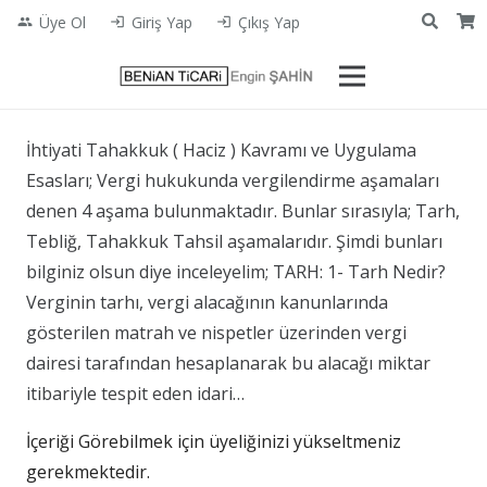
Üye Ol
Giriş Yap
Çıkış Yap
people
login
login
İhtiyati Tahakkuk ( Haciz ) Kavramı ve Uygulama
Esasları; Vergi hukukunda vergilendirme aşamaları
denen 4 aşama bulunmaktadır. Bunlar sırasıyla; Tarh,
Tebliğ, Tahakkuk Tahsil aşamalarıdır. Şimdi bunları
bilginiz olsun diye inceleyelim; TARH: 1- Tarh Nedir?
Verginin tarhı, vergi alacağının kanunlarında
gösterilen matrah ve nispetler üzerinden vergi
dairesi tarafından hesaplanarak bu alacağı miktar
itibariyle tespit eden idari…
İçeriği Görebilmek için üyeliğinizi yükseltmeniz
gerekmektedir.