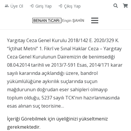
Üye Ol
Giriş Yap
Çıkış Yap
people
login
login
Yargıtay Ceza Genel Kurulu 2018/142 E. 2020/329 K.
“İçtihat Metni” 1. Fikrî ve Sınaî Haklar Ceza – Yargıtay
Ceza Genel Kurulunun Dairemizin de benimsediği
08.04.2014 tarihli ve 2013/7-591 Esas, 2014/171 karar
sayılı kararında açıklandığı üzere, bandrol
yükümlülüğüne aykırılık suçlarında suçun
mağdurunun doğrudan eser sahipleri olmayıp
toplum olduğu, 5237 sayılı TCK’nın hazırlanmasında
esas alınan suç teorisine…
İçeriği Görebilmek için üyeliğinizi yükseltmeniz
gerekmektedir.