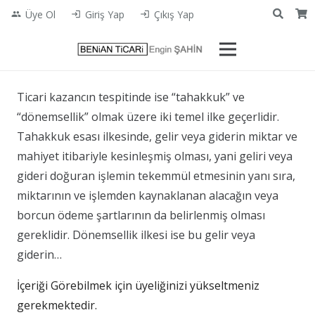
Üye Ol
Giriş Yap
Çıkış Yap
people
login
login
Ticari kazancın tespitinde ise “tahakkuk” ve
“dönemsellik” olmak üzere iki temel ilke geçerlidir.
Tahakkuk esası ilkesinde, gelir veya giderin miktar ve
mahiyet itibariyle kesinleşmiş olması, yani geliri veya
gideri doğuran işlemin tekemmül etmesinin yanı sıra,
miktarının ve işlemden kaynaklanan alacağın veya
borcun ödeme şartlarının da belirlenmiş olması
gereklidir. Dönemsellik ilkesi ise bu gelir veya
giderin…
İçeriği Görebilmek için üyeliğinizi yükseltmeniz
gerekmektedir.