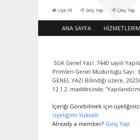
Üye Ol
Giriş Yap
Çıkış Yap
people
login
login
ANA SAYFA
HİZMETLERİM
​ SGK Genel Yazı: 7440 sayılı Y
Primleri Genel Müdürlüğü Sayı : 
GENEL YAZI Bilindiği üzere, 2023
12.1.2. maddesinde; “Yapılandırm
İçeriği Görebilmek için üyeliğin
Üyeliğimi Yükselt
Already a member?
Giriş Yap