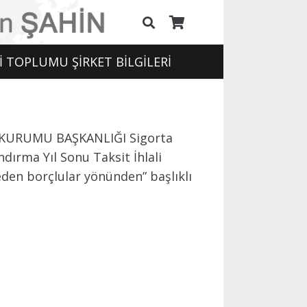
İ TOPLUMU ŞİRKET BİLGİLERİ
LİK KURUMU BAŞKANLIĞI Sigorta
dırma Yıl Sonu Taksit İhlali
eden borçlular yönünden” başlıklı