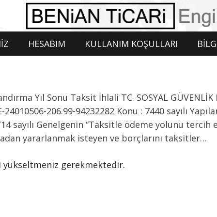
İZ
HESABIM
KULLANIM KOŞULLARI
BİLG
apılandırma Yıl Sonu Taksit İhlali TC. SOSYAL GÜVEN
E-24010506-206.99-94232282 Konu : 7440 sayılı Yapılan
/14 sayılı Genelgenin “Taksitle ödeme yolunu tercih 
adan yararlanmak isteyen ve borçlarını taksitler…
izi yükseltmeniz gerekmektedir.