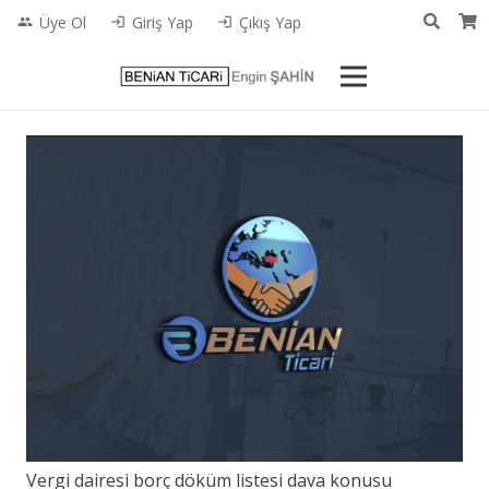
Üye Ol
Giriş Yap
Çıkış Yap
people
login
login
Vergi dairesi borç döküm listesi dava konusu