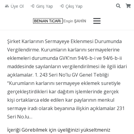
Üye Ol
Giriş Yap
Çıkış Yap
people
login
login
Şirket Karlarının Sermayeye Eklenmesi Durumunda
Vergilendirme. Kurumların karlarını sermayelerine
eklemeleri durumunda GVK’nın 94/6-b-i ve 94/6-b-ii
maddesinde sayılanların vergilendirilmesi ile ilgili idari
açıklamalar. 1. 243 Seri No’lu GV Genel Tebliği
“Kurumların karlarını sermayeye eklemek suretiyle
gerçekleştirdikleri kar dağıtım işlemlerinde gerçek
kişi ortaklarca elde edilen kar paylarının menkul
sermaye iradı olarak beyanına ilişkin açıklamalar 231
Seri No.lu…
İçeriği Görebilmek için üyeliğinizi yükseltmeniz