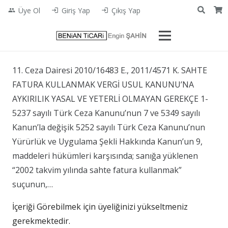
Üye Ol
Giriş Yap
Çıkış Yap
people
login
login
11. Ceza Dairesi 2010/16483 E., 2011/4571 K. SAHTE
FATURA KULLANMAK VERGİ USUL KANUNU’NA
AYKIRILIK YASAL VE YETERLİ OLMAYAN GEREKÇE 1-
5237 sayılı Türk Ceza Kanunu’nun 7 ve 5349 sayılı
Kanun’la değişik 5252 sayılı Türk Ceza Kanunu’nun
Yürürlük ve Uygulama Şekli Hakkında Kanun’un 9,
maddeleri hükümleri karşısında; sanığa yüklenen
“2002 takvim yılında sahte fatura kullanmak”
suçunun,…
İçeriği Görebilmek için üyeliğinizi yükseltmeniz
gerekmektedir.