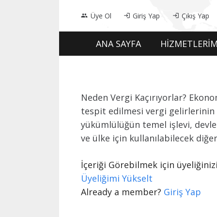
Üye Ol
Giriş Yap
Çıkış Yap
people
login
login
ANA SAYFA
HİZMETLERİM
Neden Vergi Kaçırıyorlar? Ekonomi
tespit edilmesi vergi gelirlerin
yükümlülüğün temel işlevi, devlet 
ve ülke için kullanılabilecek diğ
İçeriği Görebilmek için üyeliğin
Üyeliğimi Yükselt
Already a member?
Giriş Yap