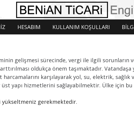
İZ
HESABIM
KULLANIM KOŞULLARI
BİLG
nin gelişmesi sürecinde, vergi ile ilgili sorunların 
in arttırılması oldukça önem taşımaktadır. Vatandaş
harcamalarını karşılayarak yol, su, elektrik, sağlık v
er üst yapı hizmetlerini sağlayabilmektir. Ülke için 
izi yükseltmeniz gerekmektedir.