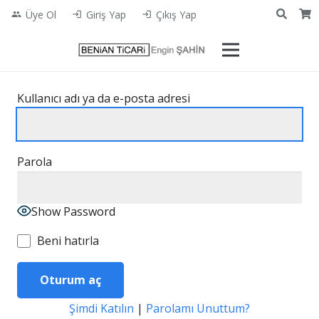
Üye Ol
Giriş Yap
Çıkış Yap
people
login
login
Kullanıcı adı ya da e-posta adresi
Parola
Show Password
Beni hatırla
Şimdi Katılın
|
Parolamı Unuttum?