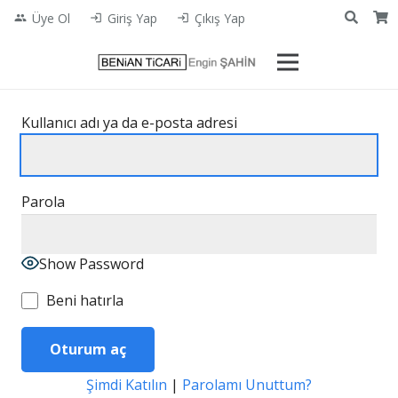
Üye Ol
Giriş Yap
Çıkış Yap
people
login
login
Kullanıcı adı ya da e-posta adresi
Parola
Show Password
Beni hatırla
Şimdi Katılın
|
Parolamı Unuttum?