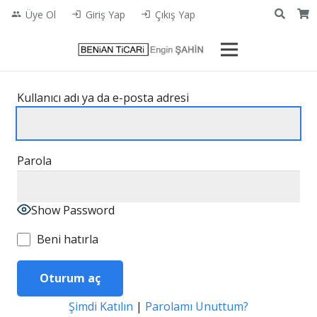
Üye Ol
Giriş Yap
Çıkış Yap
people
login
login
Kullanıcı adı ya da e-posta adresi
Parola
Show Password
Beni hatırla
Şimdi Katılın
|
Parolamı Unuttum?